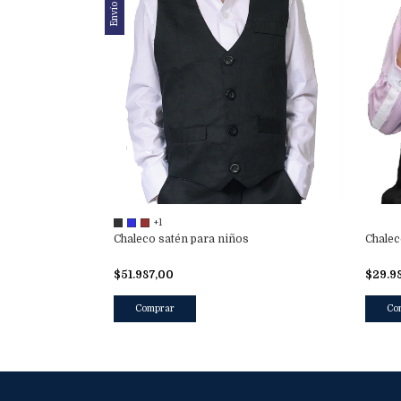
Envío gratis
+1
Chaleco satén para niños
Chalec
$51.987,00
$29.9
Comprar
Co