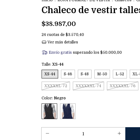
Inicio
.
ROPA FORMAL / DE VESTIR
.
Chalecos
.
Ch
Chaleco de vestir talle
$38.987,00
24
cuotas de
$3.570,40
Ver más detalles
Envío gratis
superando los
$50.000,00
Talle:
XS-44
XS-44
S-46
S-48
M-50
L-52
XL-
XXXXXL-72
XXXXXXL-74
XXXXXXL-76
Color:
Negro