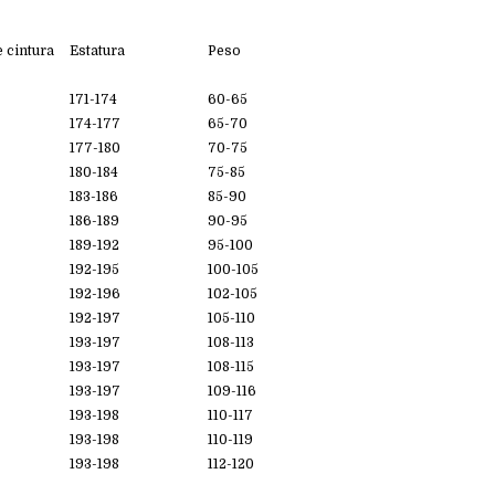
 cintura
Estatura
Peso
171-174
60-65
174-177
65-70
177-180
70-75
180-184
75-85
183-186
85-90
186-189
90-95
189-192
95-100
192-195
100-105
192-196
102-105
192-197
105-110
193-197
108-113
193-197
108-115
193-197
109-116
193-198
110-117
193-198
110-119
193-198
112-120