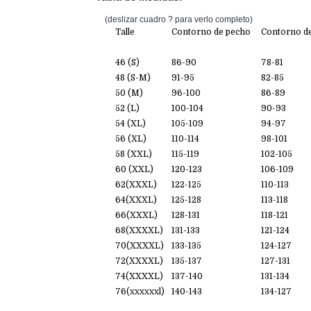
(deslizar cuadro ? para verlo completo)
Talle
Contorno de pecho
Contorno de
46 (S)
86-90
78-81
48 (S-M)
91-95
82-85
50 (M)
96-100
86-89
52 (L)
100-104
90-93
54 (XL)
105-109
94-97
56 (XL)
110-114
98-101
58 (XXL)
115-119
102-105
60 (XXL)
120-123
106-109
62(XXXL)
122-125
110-113
64(XXXL)
125-128
113-118
66(XXXL)
128-131
118-121
68(XXXXL)
131-133
121-124
70(XXXXL)
133-135
124-127
72(XXXXL)
135-137
127-131
74(XXXXL)
137-140
131-134
76(xxxxxxl)
140-143
134-127