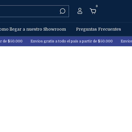
0
omo llegar a nuestro Showroom
Preguntas Frecuentes
.000
Envíos gratis a todo el país a partir de $50.000
Envíos gratis a 