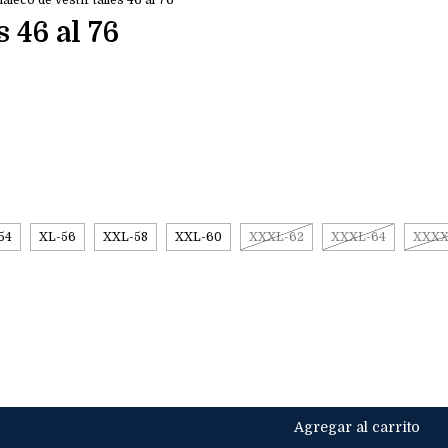
aleco de vestir talles 46 al 76
s 46 al 76
54
XL-56
XXL-58
XXL-60
XXXL-62
XXXL-64
XXXX