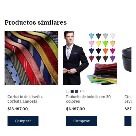
Productos similares
+19
Corbatín de diseño,
Pañuelo de bolsillo en 20
Cintur
corbata angosta
colores
revers
$13.497,00
$6.497,00
$27.9
Comprar
Comprar
C